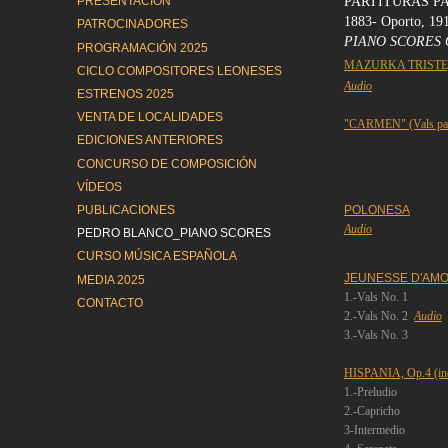
PARTITURAS P
PRESENTACIÓN
1883- Oporto, 19
PATROCINADORES
PIANO SCORES O
PROGRAMACIÓN 2025
MAZURKA TRISTE,
CICLO COMPOSITORES LEONESES
Audio
ESTRENOS 2025
VENTA DE LOCALIDADES
"CARMEN" (Vals par
EDICIONES ANTERIORES
CONCURSO DE COMPOSICIÓN
VÍDEOS
PUBLICACIONES
POLONESA
Audio
PEDRO BLANCO_PIANO SCORES
CURSO MÚSICA ESPAÑOLA
JEUNESSE D'AMOU
MEDIA 2025
1.-Vals No. 1
CONTACTO
2.-Vals No. 2
Audio
3.-Vals No. 3
HISPANIA, Op.4 (inc
1.-Preludio
2.-Capricho
3-Intermedio