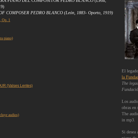
ARA PIANO DEL COMPOSITOR PEDRO BLANCO (León,
19)
F COMPOSER PEDRO BLANCO (León, 1883- Oporto, 1919)
 Op. 1
a piano)
El legado
la Funda
The legac
R (Valses Lentes)
Fundació
Los audio
obras en
The audio
luye audios)
in mp3.
Si desea 