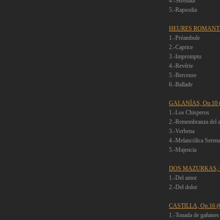
4.-Serenata
5.-Rapsodia
HEURES ROMANTIQUES
1.-Préambule
2.-Caprice
3.-Impromptu
4.-Revêrie
5.-Berceuse
6.-Ballade
GALANÍAS, Op.10 (I
1.-Los Chisperos
2.-Remembranza del
3.-Verbena
4.-Melancólica Sere
5.-Majencia
DOS MAZURKAS, Op.
1.-Del amor
2.-Del dolor
CASTILLA, Op.16 (Cu
1.-Tonada de gañane