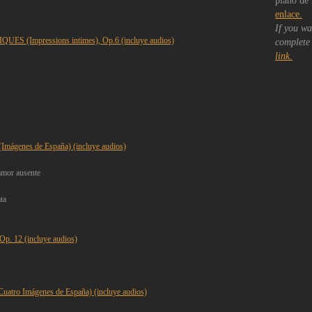
piano de 
enlace.
If you wa
 (Impressions intimes), Op.6 (incluye audios)
complete 
link.
mágenes de España) (incluye
audios)
 amor ausente
nata
 12 (incluye audios)
atro Imágenes de España) (incluye audios)
s