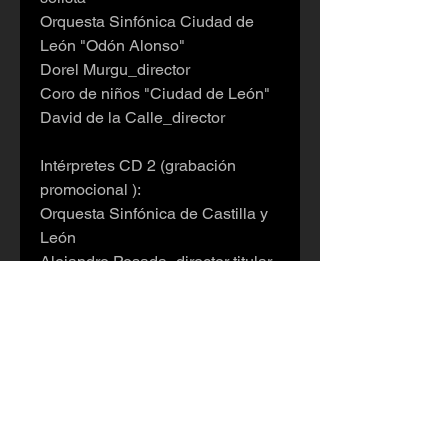
Orquesta Sinfónica Ciudad de
León "Odón Alonso"
Dorel Murgu_director
Coro de niños "Ciudad de León"
David de la Calle_director
Intérpretes CD 2 (grabación
promocional ):
Orquesta Sinfónica de Castilla y
León
Alejandro Posada_director titular
Rubén Gimeno_director invitado
Grabaciones realizadas en
directo en el Auditorio Ciudad de
León los días 25-03-07
(Concierto para piano), 13-07-07
(Añoranzas), 30-03-08 (Dos