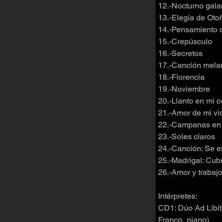
12.-Nocturno gala
13.-Elegía de Oto
14.-Pensamiento 
15.-Crepúsculo
16.-Secretos
17.-Canción mela
18.-Florencia
19.-Noviembre
20.-Llanto en mi 
21.-Amor de mi vi
22.-Campanas en 
23.-Soles claros
24.-Canción: Se en
25.-Madrigal: Cub
26.-Amor y trabaj
Intérpretes:
CD1: Dúo Ad Libit
Franco_piano)