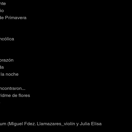
nte
ño
de Primavera
ncólica
corazón
da
la noche
contraron...
ridme de flores
o
um (Miguel Fdez. Llamazares_violín y Julia Elisa