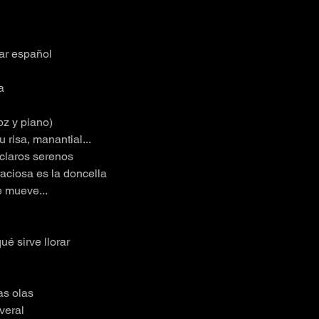
ar español
a
z y piano)
u risa, manantial...
 claros serenos
aciosa es la doncella
e mueve...
ué sirve llorar
as olas
veral