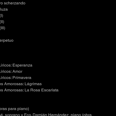
gro scherzando
luza
I)
II)
III)
erpetuo
íricos: Esperanza
íricos: Amor
íricos: Primavera
es Amorosas: Lágrimas
es Amorosas: La Rosa Escarlata
ras para piano)
é, soprano y Fco. Damián Hernández, piano (obra