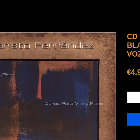
CD
BL
VO
€4.
Quanti