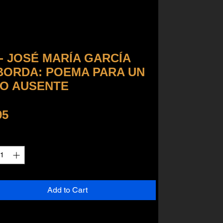
- JOSÉ MARÍA GARCÍA
BORDA: POEMA PARA UN
ÑO AUSENTE
Price
95
ty
*
Add to Cart