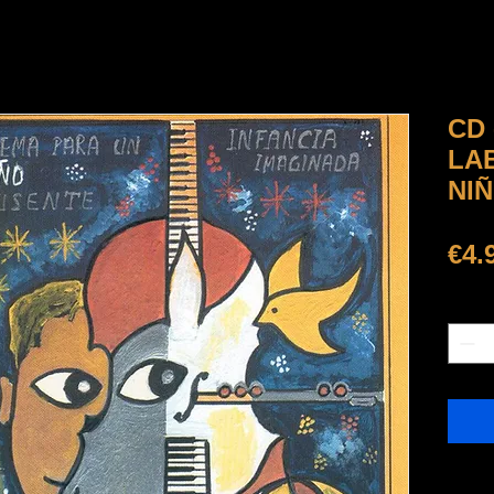
CD 
LA
NI
€4.
Quanti