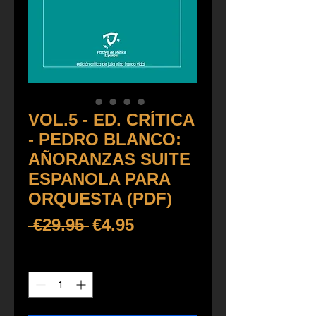
VOL.5 - ED. CRÍTICA
- PEDRO BLANCO:
AÑORANZAS SUITE
ESPANOLA PARA
ORQUESTA (PDF)
Regular
Sale
 €29.95 
€4.95
Price
Price
Quantity
*