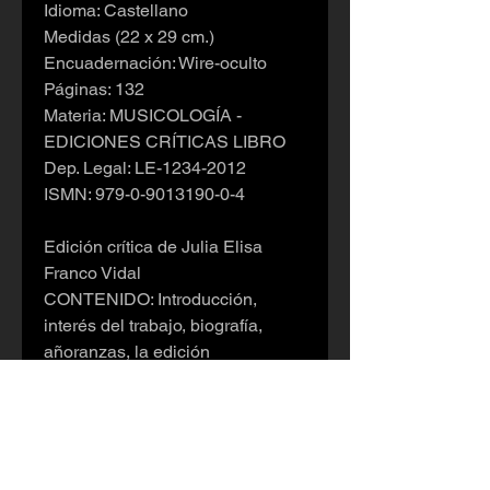
Idioma: Castellano
Medidas (22 x 29 cm.)
Encuadernación: Wire-oculto
Páginas: 132
Materia: MUSICOLOGÍA -
EDICIONES CRÍTICAS LIBRO
Dep. Legal: LE-1234-2012
ISMN: 979-0-9013190-0-4
Edición crítica de Julia Elisa
Franco Vidal
CONTENIDO: Introducción,
interés del trabajo, biografía,
añoranzas, la edición
(consideraciones generales,
fuentes, líneas de investigación,
conclusiones, notas editoriales) y
agradecimientos.
Pedro Blanco: Añoranzas, suite