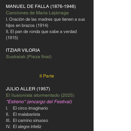
MANUEL DE FALLA
(1876-1946)
Canciones de María Lejárraga
I. Oración de las madres que tienen a sus
hijos en brazos (1914)
II. El pan de ronda que sabe a verdad
(1915)
ITZIAR VILORIA
Sustraiak (Pieza final)
II Parte
JULIO ALLER (1957)
El ilusionista atormentado (2025)
*Estreno* (encargo del Festival)
I. El circo imaginario
II. El malabarista
III. El camino sinuoso
IV. El alegre infeliz