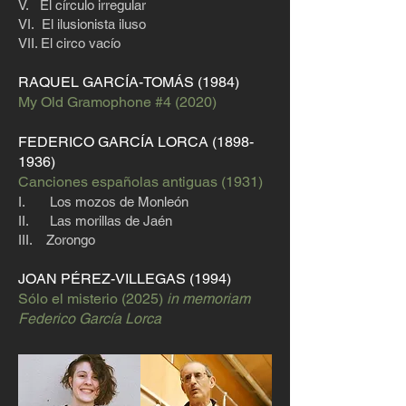
V. El círculo irregular
VI. El ilusionista iluso
VII. El circo vacío
RAQUEL GARCÍA-TOMÁS (1984)
My Old Gramophone #4 (2020)
FEDERICO GARCÍA LORCA
(1898-
1936)
Canciones españolas antiguas (1931)
I. Los mozos de Monleón
II. Las morillas de Jaén
III. Zorongo
JOAN PÉREZ-VILLEGAS (1994)
Sólo el misterio (2025)
in memoriam
Federico García Lorca