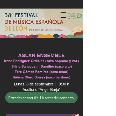
ASLAN ENSEMBLE
Irene Rodríguez Ordiales (saxo soprano y voz)
Silvia Sanagustín Samitier (saxo alto)
Tere Gómez Ramírez (saxo tenor)
Helena Otero Correa (saxo barítono)
Lunes, 8 de septiembre | 19:30 h
Auditorio "Ángel Barja"
Entradas en taquilla 1 h antes del concierto