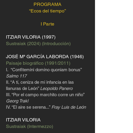
PROGRAMA
“Ecos del tiempo”
I Parte
ITZIAR VILORIA (1997)
Sustraiak (2024) (Introducción)
JOSÉ Mª GARCÍA LABORDA (1946)
Paisaje biográfico (1991/2011)
I. “Confitemini domino quoniam bonus”
Salmo 117
II. “A tí, ceniza de mi infancia en las
llanuras de León”
Leopoldo Panero
III. “Por el campo marchito corre un niño”
Georg Trakl
IV. “El aire se serena...”
Fray Luis de León
ITZIAR VILORIA
Sustraiak (Intermezzo)