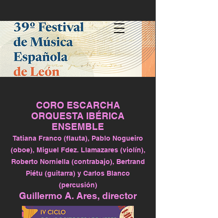
CORO ESCARCHA
ORQUESTA IBÉRICA
ENSEMBLE
Tatiana Franco (flauta), Pablo Nogueiro
(oboe), Miguel Fdez. Llamazares (violín),
Roberto Norniella (contrabajo), Bertrand
Piétu (guitarra) y Carlos Blanco
(percusión)
Guillermo A. Ares, director