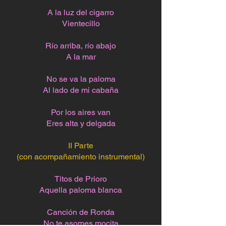
A la luz del cigarro
Vientecillo
Río arriba, río abajo
A la mar
No se va la paloma
Al lado de mi cabaña
Por los aires van
Eres alta y delgada
II Parte
(con acompañamiento instrumental)
Titos de Prioro
Aquella paloma blanca
Canción de Ronda
No te asomes mocita