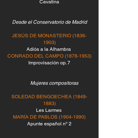
Cavatina
Desde el Conservatorio de Madrid
JESÚS DE MONASTERIO
(1836-
1903)
Adiós a la Alhambra
CONRADO DEL CAMPO
(1878-1953)
Improvisación op. 7
Mujeres compositoras
SOLEDAD BENGOECHEA
(1849-
1883)
Les Larmes
MARÍA DE PABLOS
(1904-1990)
Apunte español nº 2