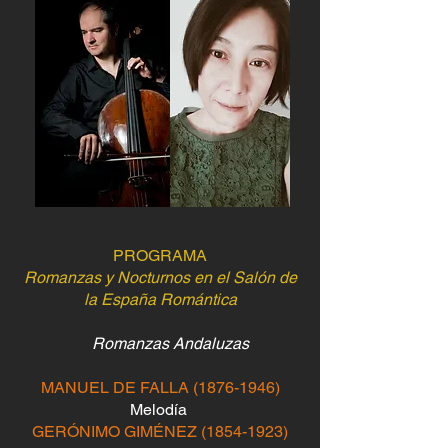
PROGRAMA
Romanzas y Nocturnos en el Salón de
la España Romántica
Romanzas Andaluzas
MANUEL DE FALLA
(1876-1946)
Melodía
GERÓNIMO GIMÉNEZ
(1854-1923)