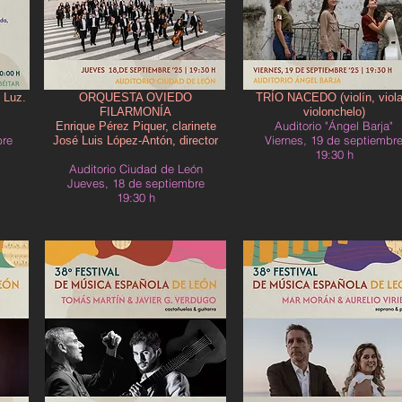
 Luz.
ORQUESTA OVIEDO
TRÍO NACEDO (violín, viola
FILARMONÍA
violonchelo)
Auditorio "Ángel Barja"
Enrique Pérez Piquer, clarinete
bre
Viernes, 19 de septiembr
José Luis López-Antón, director
19:30 h
Auditorio Ciudad de León
Jueves, 18 de septiembre
19:30 h