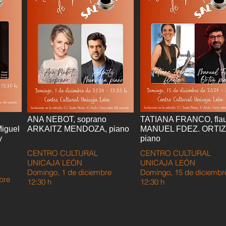
ANA NEBOT, soprano
TATIANA FRANCO, flau
Miguel
ARKAITZ MENDOZA, piano
MANUEL FDEZ. ORTIZ
y
piano
CENTRO CULTURAL
CENTRO CULTURAL
UNICAJA LEÓN
UNICAJA LEÓN
Domingo, 1 de diciembre
Domingo, 15 de diciembr
bre
12:30 h
12:30 h